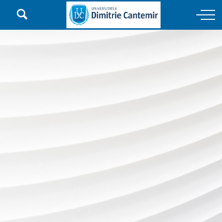

Main Navigation