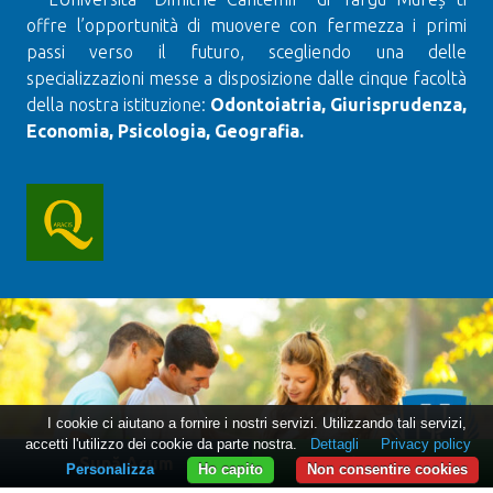
offre l’opportunità di muovere con fermezza i primi
passi verso il futuro, scegliendo una delle
specializzazioni messe a disposizione dalle cinque facoltà
della nostra istituzione:
Odontoiatria, Giurisprudenza,
Economia, Psicologia, Geografia.
I cookie ci aiutano a fornire i nostri servizi. Utilizzando tali servizi,
accetti l'utilizzo dei cookie da parte nostra.
Dettagli
Privacy policy
Sună Acum
WhatsApp
Personalizza
Ho capito
Non consentire cookies