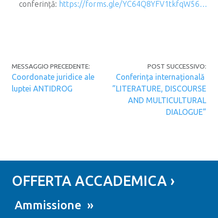
conferință:
https://forms.gle/YC64Q8YFV1tkfqW56…
Navigazione articoli
MESSAGGIO PRECEDENTE:
POST SUCCESSIVO:
Coordonate juridice ale
Conferința internațională
luptei ANTIDROG
”LITERATURE, DISCOURSE
AND MULTICULTURAL
DIALOGUE”
OFFERTA ACCADEMICA ›
Ammissione »