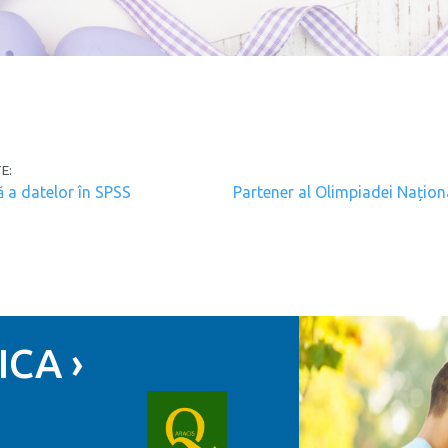
e articoli
E:
ă a datelor în SPSS
Partener al Olimpiadei Naționa
CA ›