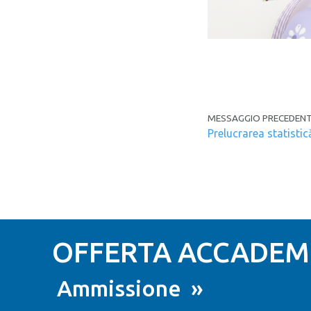
Navigazion
MESSAGGIO PRECEDENT
Prelucrarea statistic
OFFERTA ACCADEMI
Ammissione »