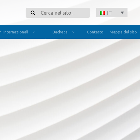
Cerca
IT
i Internazionali
Bacheca
Contatto
Mappa del sito