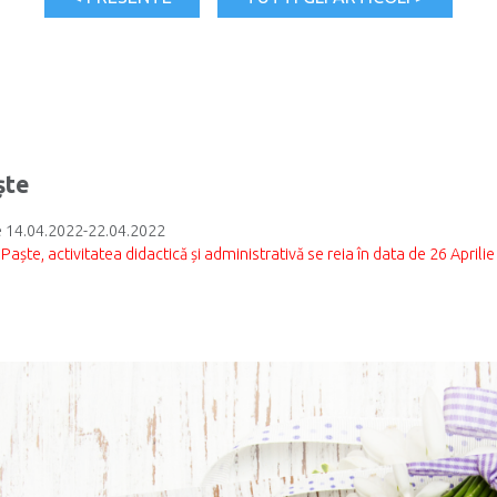
ște
 14.04.2022-22.04.2022
aște, activitatea didactică și administrativă se reia în data de 26 Aprili