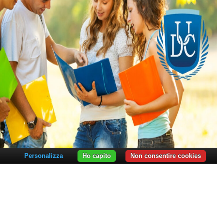
Personalizza
Ho capito
Non consentire cookies
TÀ E PROGRAMMI
à di Medicina