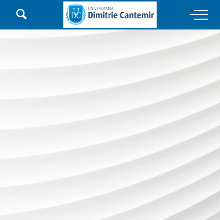

Main Navigation