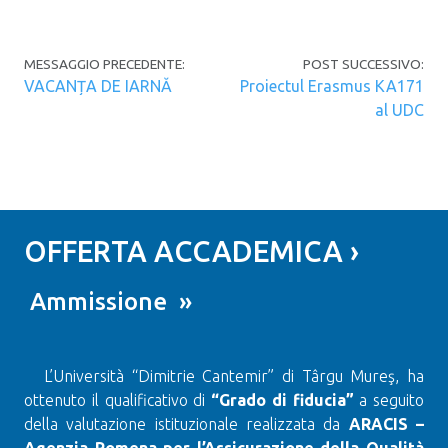
Navigazione articoli
MESSAGGIO PRECEDENTE:
POST SUCCESSIVO:
VACANȚA DE IARNĂ
Proiectul Erasmus KA171
al UDC
OFFERTA ACCADEMICA ›
Ammissione »
L’Università “Dimitrie Cantemir” di Târgu Mureş, ha
ottenuto il qualificativo di
“Grado di fiducia”
a seguito
della valutazione istituzionale realizzata da
ARACIS –
Agenzia Romena per l’Assicurazione della Qualità