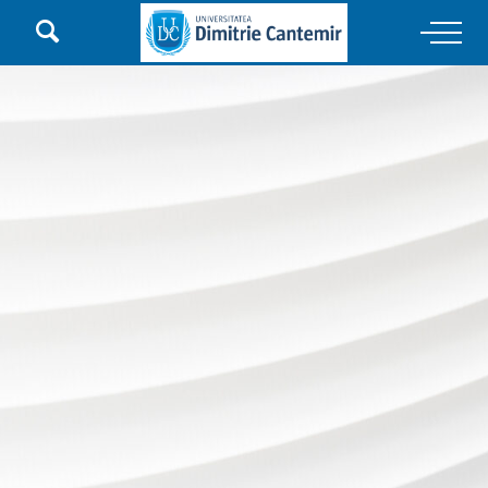

Main Navigation