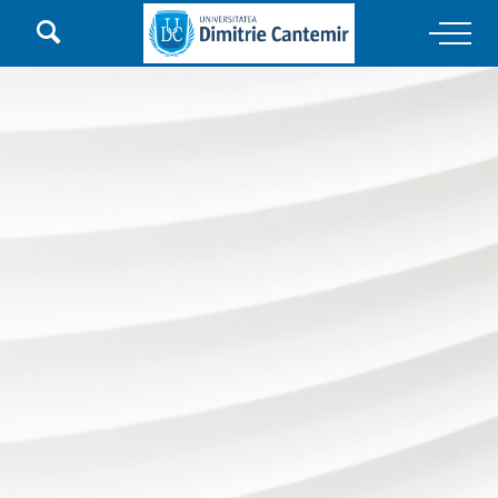

Main Navigation