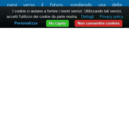
passi verso il futuro, scegliendo una delle
I cookie ci aiutano a fornire i nostri servizi. Utilizzando tali servizi,
specializzazioni messe a disposizione dalle cinque facoltà
accetti l'utilizzo dei cookie da parte nostra.
Dettagli
Privacy policy
della nostra istituzione:
Odontoiatria, Giurisprudenza,
Sună Acum
WhatsApp
Personalizza
Ho capito
Non consentire cookies
Economia, Psicologia, Geografia.