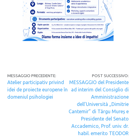
Navigazione articoli
MESSAGGIO PRECEDENTE:
POST SUCCESSIVO:
Atelier participativ privind
MESSAGGIO del Presidente
idei de proiecte europene în
ad interim del Consiglio di
domeniul psihologiei
Amministrazione
dell’Università „Dimitrie
Cantemir” di Târgu Mureș e
Presidente del Senato
Accademico, Prof. univ. dr.
habil. emerito TEODOR