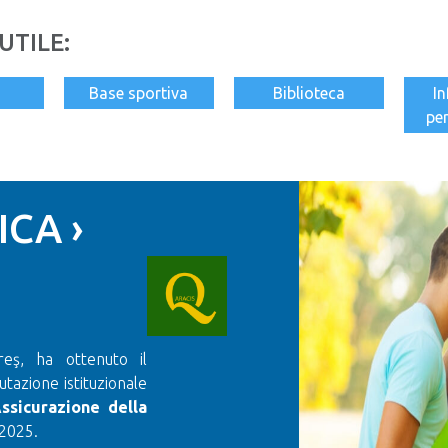
UTILE:
Base sportiva
Biblioteca
I
per
CA ›
reş, ha ottenuto il
utazione istituzionale
ssicurazione della
 2025.