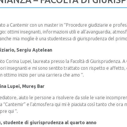
to a Cantemir con un master in “Procedure giudiziarie e professi
gio: ottimi insegnanti, informazioni utili e all’avanguardia, atmos
anche mia moglie è una studentessa di giurisprudenza del primo
diziario, Sergiu Aștelean
ato Corina Lupei, laureata presso la Facoltà di Giurisprudenza. A
ori insegnanti e mi sono sentito trattato con rispetto e affetto
un ottimo inizio per una carriera che amo “.
ina Lupei, Mureș Bar
mediatore, aiuto le persone a risolvere da sole le varie incompren
a “Cantemir” e l’atmosfera qui mi è piaciuta così tanto che ora m
pre qui “.
 studente di giurisprudenza al quarto anno