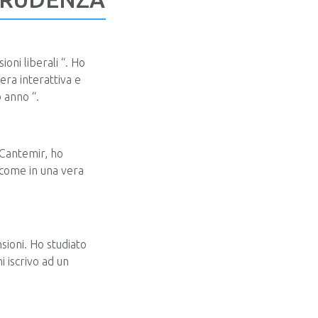
oni liberali “. Ho
fera interattiva e
 anno “.
 Cantemir, ho
, come in una vera
sioni. Ho studiato
i iscrivo ad un