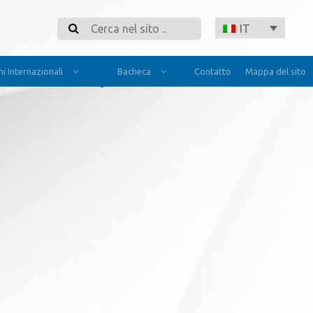
Cerca
IT
i Internazionali
Bacheca
Contatto
Mappa del sito