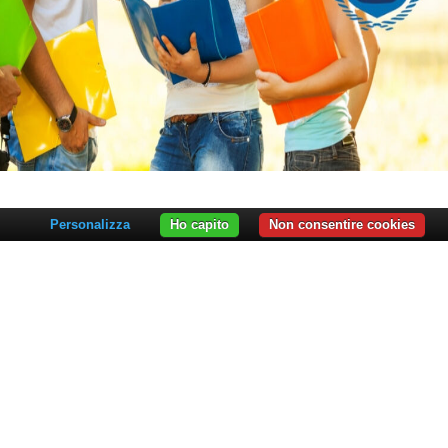
Personalizza
Ho capito
Non consentire cookies
TÀ E PROGRAMMI
à di Medicina
à di Giurisprudenza
à di Scienze Economiche
à di Geografia
à di Psicologia
TIMENTI