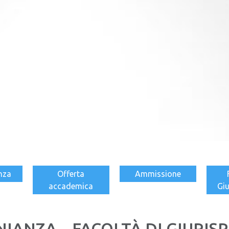
nza
Offerta
Ammissione
accademica
Gi
IANZA – FACOLTÀ DI GIURI