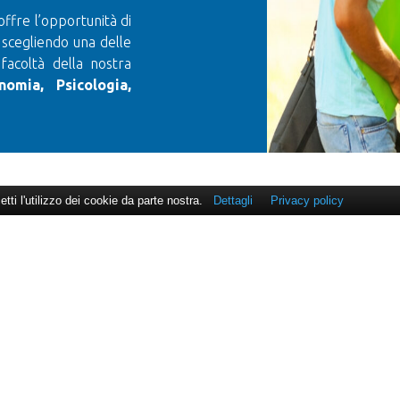
offre l’opportunità di
 scegliendo una delle
 facoltà della nostra
nomia, Psicologia,
cetti l'utilizzo dei cookie da parte nostra.
Dettagli
Privacy policy
UNIVERSITÀ
FACOL
Informazioni per gli studenti
Facolt
Informazioni pubbliche
Facolt
Ricerca
Facolt
Centro di Consulenza e Orientamento
Facolt
Professionale
Facolt
Biblioteca
Allogio
DIPAR