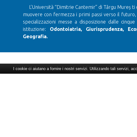
L’Università “Dimitrie Cantemir” di Târgu Mureș ti 
muovere con fermezza i primi passi verso il futuro,
specializzazioni messe a disposizione dalle cinque
istituzione:
Odontoiatria, Giurisprudenza, Eco
Geografia.
I cookie ci aiutano a fornire i nostri servizi. Utilizzando tali servizi, ac
CONTATTO
Indirizzo:
Via Bodoni Sándor 3-5
Segreteria Facoltà di Medicina: