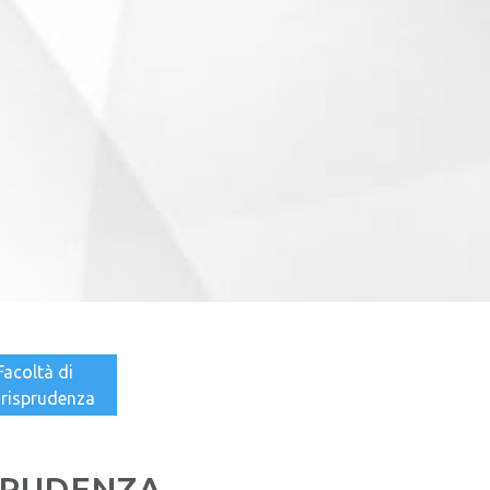
Facoltà di
urisprudenza
SPRUDENZA