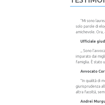
“Mi sono laurea
solo parole di elo
amichevole. Ora, 
Ufficiale giu
,, Sono l’avvoc
imparato dai migli
famiglia. È stato 
Avvocato Cor
“In qualità di 
giurisprudenza all
altra facoltá, sem
Andrei Murgu,