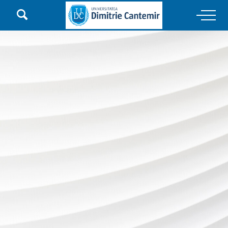

Main Navigation