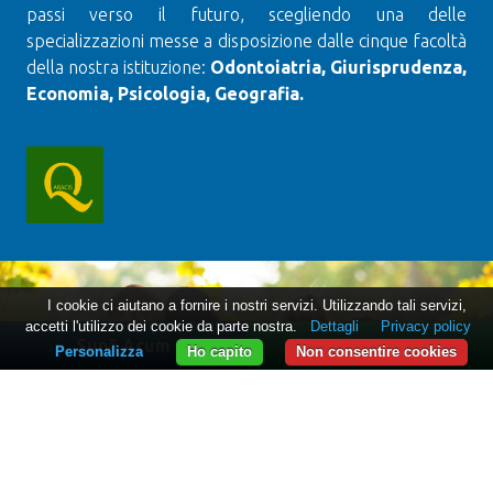
passi verso il futuro, scegliendo una delle
specializzazioni messe a disposizione dalle cinque facoltà
della nostra istituzione:
Odontoiatria, Giurisprudenza,
Economia, Psicologia, Geografia.
I cookie ci aiutano a fornire i nostri servizi. Utilizzando tali servizi,
accetti l'utilizzo dei cookie da parte nostra.
Dettagli
Privacy policy
Sună Acum
WhatsApp
Personalizza
Ho capito
Non consentire cookies