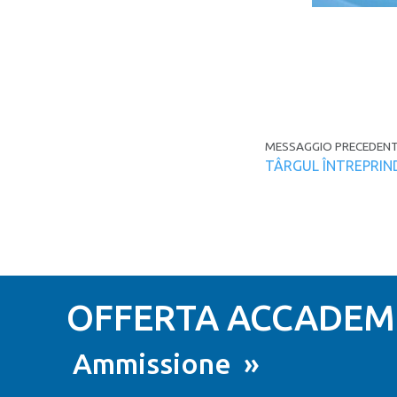
Navigazion
MESSAGGIO PRECEDENT
TÂRGUL ÎNTREPRIND
OFFERTA ACCADEMI
Ammissione »