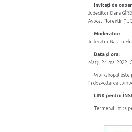
Invitați de onoar
Judecător Dana GÎRB
Avocat Florentin ȚU
Moderator:
Judecător Natalia F
Data și ora:
Marți, 24 mai 2022, O
Workshopul este pa
în dezvoltarea compe
LINK pentru ÎN
Termenul limita p