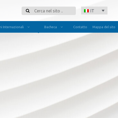
Cerca
IT
i Internazionali
Bacheca
Contatto
Mappa del sito