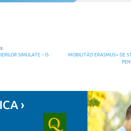
e articoli
E:
ERILOR SIMULATE – IS
MOBILITĂȚI ERASMUS+ DE S
PEN
CA ›