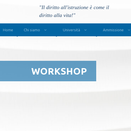
"Il diritto all'istruzione è come il
diritto alla vita!"
Main Navigation
Home
Chi siamo
Università
Ammissione
WORKSHOP