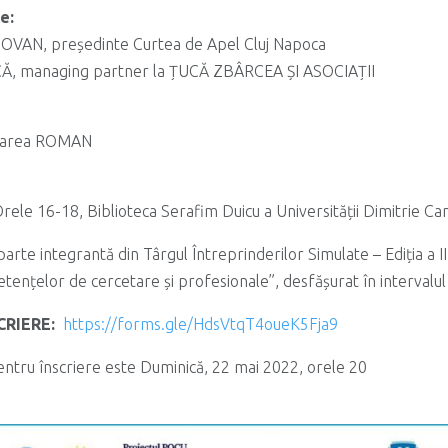
e:
OVAN, președinte Curtea de Apel Cluj Napoca
CĂ, managing partner la ȚUCĂ ZBÂRCEA ȘI ASOCIAȚII
loarea ROMAN
rele 16-18, Biblioteca Serafim Duicu a Universității Dimitrie Ca
rte integrantă din Târgul Întreprinderilor Simulate – Ediția a II-
tențelor de cercetare și profesionale”, desfășurat în intervalu
SCRIERE:
https://forms.gle/HdsVtqT4oueK5Fja9
entru înscriere este Duminică, 22 mai 2022, orele 20